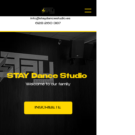
info@staydancestudio.es
628 260 387
STAY Dance Studio
Welcome to our family
INSCRÍBETE