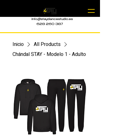
info@staydancestudio.es
628 260 387
Inicio
All Products
Chándal STAY - Modelo 1 - Adulto