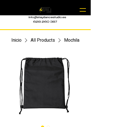
info@staydancestudio.es
628 260 387
Inicio
All Products
Mochila