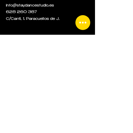
info@staydancestudio.es
628 260 387
C/Carril, 1.
Paracuellos de J.
¡SÍGUENOS!
CONTACTO
POLÍTICA DE
AVISO LEGAL
POLÍTICA DE LAS