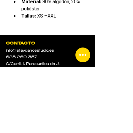
Material:
 80% algodón, 20% 
poliéster
Tallas:
 XS –XXL 
Color:
 Azul Marino
Comodidad, estilo y resistencia 
en cada prenda: perfecta para 
bailar y para tu día a día.
CONTACTO
info@staydancestudio.es
628 260 387
C/Carril, 1.
Paracuellos de J.