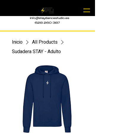
info@staydancestudio.es
628 260 387
Inicio
All Products
Sudadera STAY - Adulto