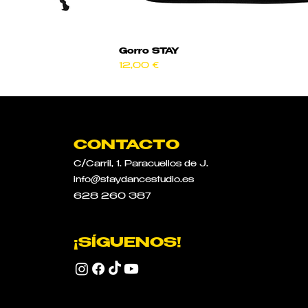
Gorro STAY
Precio
12,00 €
CONTACTO
C/Carril, 1.
Paracuellos de J.
info@staydancestudio.es
628 260 387
¡SÍGUENOS!