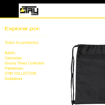
Explorar por:
Todos los productos
Accesorios
Adulto
Camisetas
Groovy Times Collection
Pantalones
STAY COLLECTION
Sudaderas