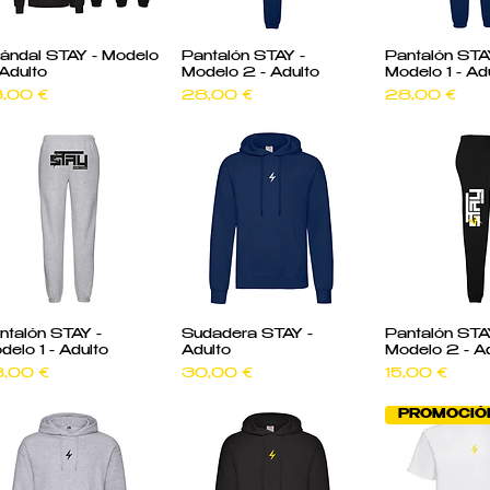
Vista rápida
Vista rápida
Vista rá
ándal STAY - Modelo
Pantalón STAY -
Pantalón STA
 Adulto
Modelo 2 - Adulto
Modelo 1 - Ad
ecio
Precio
Precio
,00 €
28,00 €
28,00 €
Vista rápida
Vista rápida
Vista rá
ntalón STAY -
Sudadera STAY -
Pantalón STA
delo 1 - Adulto
Adulto
Modelo 2 - Ad
ecio
Precio
Precio
,00 €
30,00 €
15,00 €
PROMOCIÓ