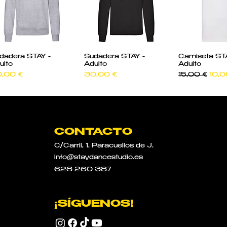
Vista rápida
Vista rápida
Vista rá
dadera STAY -
Sudadera STAY -
Camiseta STA
ulto
Adulto
Adulto
ecio
Precio
Precio
Preci
,00 €
30,00 €
15,00 €
10,0
CONTACTO
C/Carril, 1.
Paracuellos de J.
info@staydancestudio.es
628 260 387
¡SÍGUENOS!