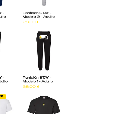
pida
Vista rápida
Y -
Pantalón STAY -
ulto
Modelo 2 - Adulto
Precio
28,00 €
pida
Vista rápida
Y -
Pantalón STAY -
ulto
Modelo 1 - Adulto
Precio
28,00 €
N!