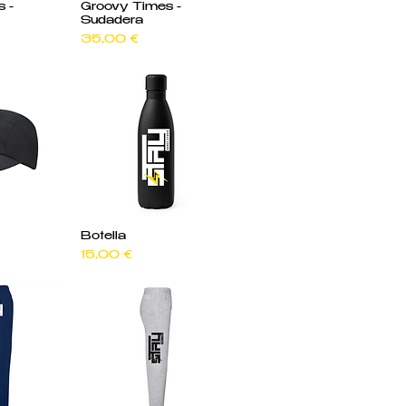
pida
Vista rápida
 -
Groovy Times -
Sudadera
Precio
35,00 €
pida
Vista rápida
Botella
Precio
15,00 €