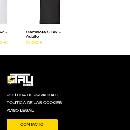
pida
Vista rápida
Y -
Camiseta STAY -
Adulto
o de oferta
Precio
0 €
15,00 €
POLÍTICA DE PRIVACIDAD
POLÍTICA DE LAS COOKIES
AVISO LEGAL
CONTACTO